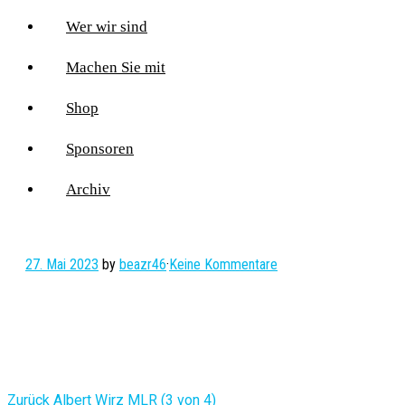
Wer wir sind
Machen Sie mit
Shop
Sponsoren
Archiv
27. Mai 2023
by
beazr46
·
Keine Kommentare
Vorheriger
Zurück
Albert Wirz MLR (3 von 4)