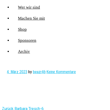
Wer wir sind
Machen Sie mit
Shop
Sponsoren
Archiv
4. März 2023
by
beazr46
·
Keine Kommentare
Vorheriger
Zurück
Barbara Tresch-6