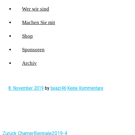
Wer wir sind
Machen Sie mit
Shop
Sponsoren
Archiv
8. November 2019
by
beazr46
·
Keine Kommentare
Vorheriger
Zurück
ChamerBiennale2019-4