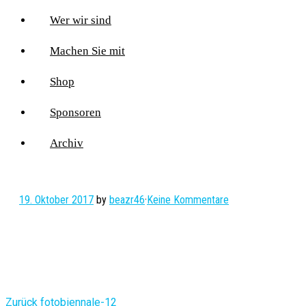
Wer wir sind
Machen Sie mit
Shop
Sponsoren
Archiv
19. Oktober 2017
by
beazr46
·
Keine Kommentare
Vorheriger
Zurück
fotobiennale-12