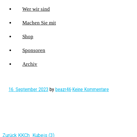
Wer wir sind
Machen Sie mit
Shop
Sponsoren
Archiv
16. September 2023
by
beazr46
·
Keine Kommentare
Vorheriger
Zurück
KKCh_Kubeis (3)