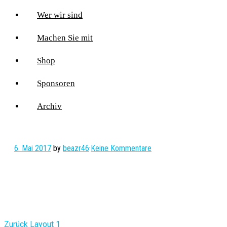
Wer wir sind
Machen Sie mit
Shop
Sponsoren
Archiv
6. Mai 2017
by
beazr46
·
Keine Kommentare
Vorheriger
Zurück
Layout 1