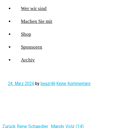
Wer wir sind
Machen Sie mit
Shop
Sponsoren
Archiv
24. März 2024
by
beazr46
·
Keine Kommentare
Vorheriger
Zurück
Rene Schaedler_Mandy Volz (14)