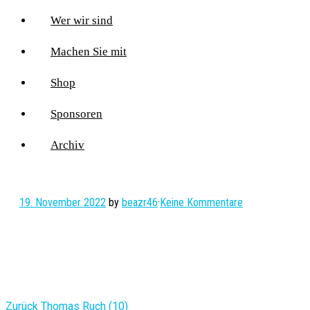
Wer wir sind
Machen Sie mit
Shop
Sponsoren
Archiv
19. November 2022
by
beazr46
·
Keine Kommentare
Vorheriger
Zurück
Thomas Ruch (10)