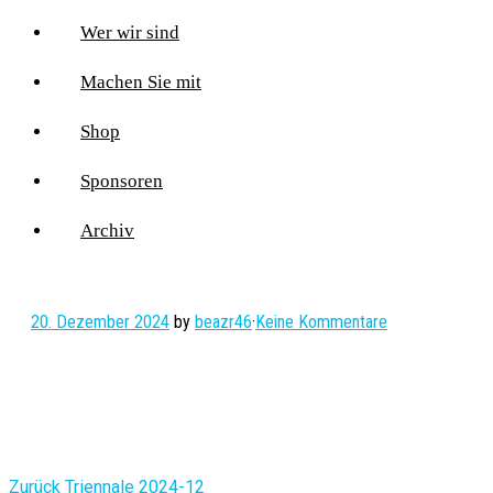
Wer wir sind
Machen Sie mit
Shop
Sponsoren
Archiv
20. Dezember 2024
by
beazr46
·
Keine Kommentare
Vorheriger
Zurück
Triennale 2024-12