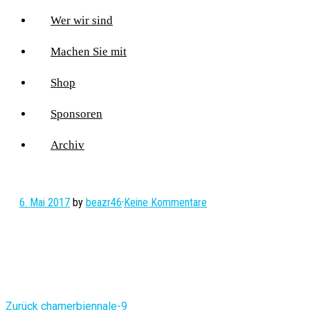
Wer wir sind
Machen Sie mit
Shop
Sponsoren
Archiv
6. Mai 2017
by
beazr46
·
Keine Kommentare
Vorheriger
Zurück
chamerbiennale-9