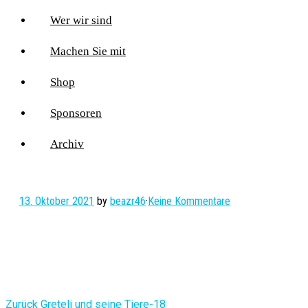
Wer wir sind
Machen Sie mit
Shop
Sponsoren
Archiv
13. Oktober 2021
by
beazr46
·
Keine Kommentare
Vorheriger
Zurück
Greteli und seine Tiere-18