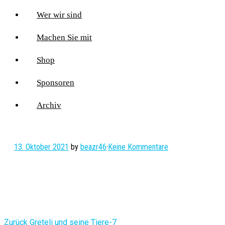
Wer wir sind
Machen Sie mit
Shop
Sponsoren
Archiv
13. Oktober 2021
by
beazr46
·
Keine Kommentare
Vorheriger
Zurück
Greteli und seine Tiere-7