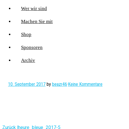
Wer wir sind
Machen Sie mit
Shop
Sponsoren
Archiv
10. September 2017
by
beazr46
·
Keine Kommentare
Vorheriger
Zurück
lheure_bleue_2017-5